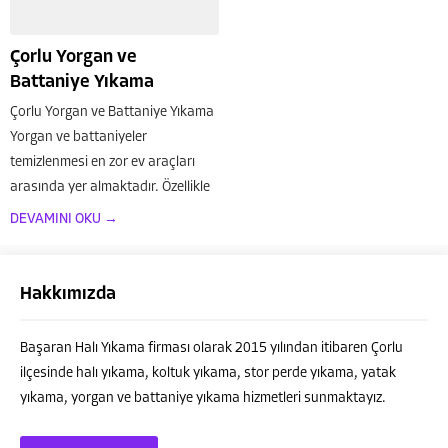
Çorlu Yorgan ve
Battaniye Yıkama
Çorlu Yorgan ve Battaniye Yıkama
Yorgan ve battaniyeler
temizlenmesi en zor ev araçları
arasında yer almaktadır. Özellikle
de kış aylarında çok yoğun bir
DEVAMINI OKU →
şekilde kullanılan bu ürünlerin
mutlaka profesyonel kişiler
tarafından temizlenmesi
Hakkımızda
gerekmektedir. Doğru bir...
Başaran Halı Yıkama firması olarak 2015 yılından itibaren Çorlu
ilçesinde halı yıkama, koltuk yıkama, stor perde yıkama, yatak
yıkama, yorgan ve battaniye yıkama hizmetleri sunmaktayız.