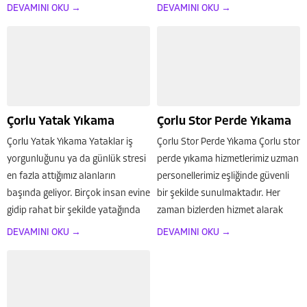
ihtiyaç duyarlar. Bireysel olarak
zaman zaman mikroplar ve
DEVAMINI OKU →
DEVAMINI OKU →
temizlemek elektrik süpürgesi ya
bakterilerin de koltuklarda yer
da havalandırma halılar için
edilmesi söz konusu...
geçerli bir temizlik...
Çorlu Yatak Yıkama
Çorlu Stor Perde Yıkama
Çorlu Yatak Yıkama Yataklar iş
Çorlu Stor Perde Yıkama Çorlu stor
yorgunluğunu ya da günlük stresi
perde yıkama hizmetlerimiz uzman
en fazla attığımız alanların
personellerimiz eşliğinde güvenli
başında geliyor. Birçok insan evine
bir şekilde sunulmaktadır. Her
gidip rahat bir şekilde yatağında
zaman bizlerden hizmet alarak
dinlenmek istiyor. Bu tarzdaki
düşük maliyetli, hijyenik ve hızlı bir
DEVAMINI OKU →
DEVAMINI OKU →
alanların her zaman temiz olması
halde hizmetlerimizden
gerektiğini bildiğimizden...
faydalanabilirsiniz. Stor perde
yıkama hizmetlerimiz de...